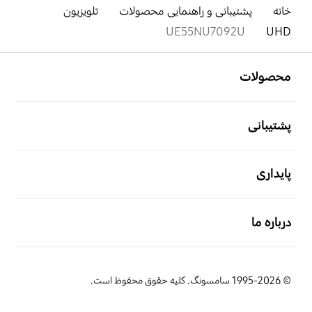
خانه
پشتیبانی و راهنمایی محصولات
تلویزیون
UE55NU7092U
UHD
باز کن
Footer Navigation
محصولات
باز کن
پشتیبانی
باز کن
پایداری
باز کن
درباره ما
© 1995-2026 سامسونگ. کلیه حقوق محفوظ است.