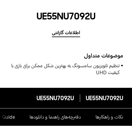
UE55NU7092U
اطلاعات گارانتی
موضوعات متداول
تنظیم تلویزیون سامسونگ به بهترین شکل ممکن برای بازی با
کیفیت UHD
UE55NU7092U
UE55NU7092U
نکات و راهکارها
دفترچه‌های راهنما و دانلودها
e Guide