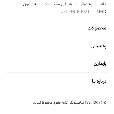
خانه
پشتیبانی و راهنمایی محصولات
تلویزیون
UE55NU8002T
UHD
باز کن
Footer Navigation
محصولات
باز کن
پشتیبانی
باز کن
پایداری
باز کن
درباره ما
© 1995-2026 سامسونگ. کلیه حقوق محفوظ است.