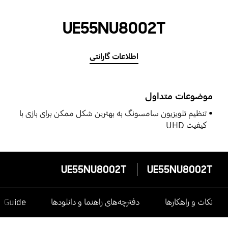
UE55NU8002T
اطلاعات گارانتی
موضوعات متداول
تنظیم تلویزیون سامسونگ به بهترین شکل ممکن برای بازی با
کیفیت UHD
UE55NU8002T
UE55NU8002T
نکات و راهکارها
دفترچه‌های راهنما و دانلودها
e Guide