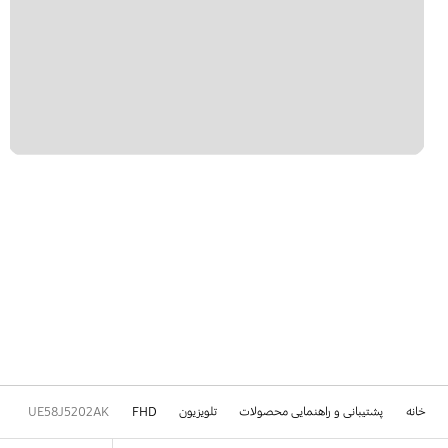
خانه
پشتیبانی و راهنمایی محصولات
تلویزیون
FHD
UE58J5202AK
Footer Navigation