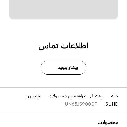
اطلاعات تماس
بیشتر ببینید
خانه
پشتیبانی و راهنمایی محصولات
تلویزیون
UN65JS9000F
SUHD
باز کن
Footer Navigation
محصولات