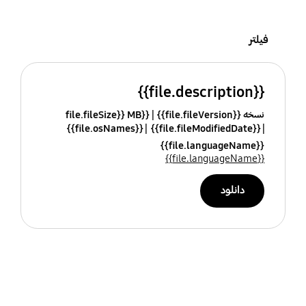
فیلتر
{{file.description}}
نسخه {{file.fileVersion}}
{{file.fileSize}} MB
{{file.osNames}}
{{file.fileModifiedDate}}
{{file.languageName}}
{{file.languageName}}
دانلود