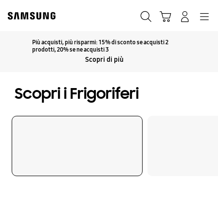
Skip
Skip
to
to
Ricerca
Carrello
Accedi
Navigazione
content
accessibility
help
Più acquisti, più risparmi: 15% di sconto se acquisti 2
Fai clic per espandere
prodotti, 20% se ne acquisti 3
Scopri di più
Scopri i Frigoriferi