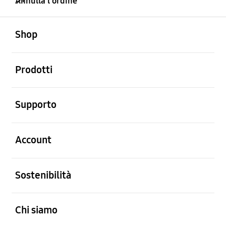
Annulla l'ordine
Aperto
Footer Navigation
Shop
Aperto
Prodotti
Aperto
Supporto
Aperto
Account
Aperto
Sostenibilità
Aperto
Chi siamo