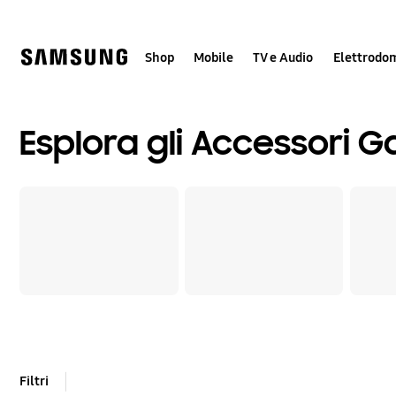
Skip
Skip
to
to
content
accessibility
help
Shop
Mobile
TV e Audio
Elettrodom
Esplora gli Accessori G
Filtri