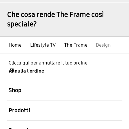
Che cosa rende The Frame così
speciale?
Home
Lifestyle TV
The Frame
Design
Clicca qui per annullare il tuo ordine
Annulla l'ordine
Aperto
Footer Navigation
Shop
Aperto
Prodotti
Aperto