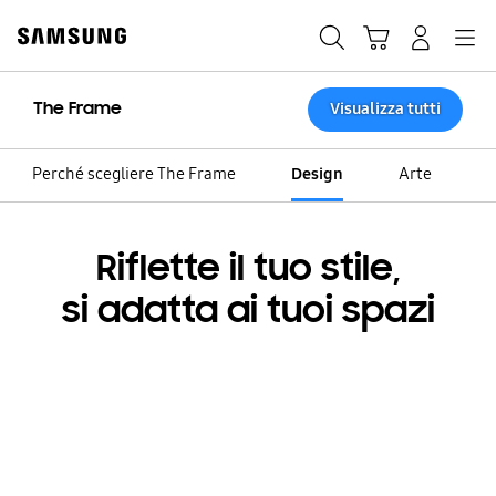
Skip
Skip
to
to
Ricerca
Carrello
Accedi
Navigazione
content
accessibility
help
The Frame
Visualizza tutti
Perché scegliere The Frame
Design
Arte
Riflette il tuo stile,
si adatta ai tuoi spazi
Personalizza il tuo schermo