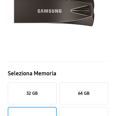
Dr
12
G
Seleziona Memoria
32 GB
64 GB