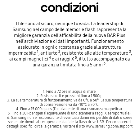
condizioni
I file sono al sicuro, ovunque tu vada. La leadership di
Samsung nel campo delle memorie flash rappresenta la
migliore garanzia dell'affidabilità della nuova BAR Plus
nell'archiviazione di dati importanti. Funzionamento
assicurato in ogni circostanza grazie alla struttura
1
2
3
impermeabile
, antiurto
, resistente alle alte temperature
,
4
5
ai campi magnetici
e ai raggi X
, il tutto accompagnato da
6
una garanzia limitata fino a 5 anni
.
1. Fino a 72 ore in acqua di mare.
2. Resiste a urti e pressioni fino a 1.500g.
3. La sua temperatura di funzionamento va da 0°C a 60°. La sua temperatura
di conservazione va da -10°C a 70°C.
4. Fino a 15.000 gauss (l’equivalente di una risonanza magnetica).
5. Fino a 50 Roentgen (l’equivalente di uno scanner a raggi X aeroportuale).
6. Samsung non è responsabile di eventuali danni e/o perdite di dati o spese
sostenute dovuti al recupero dei dati della flash drive USB. Per conoscere i
dettagli specifici circa la garanzia, visitare il sito www.samsung.com/support