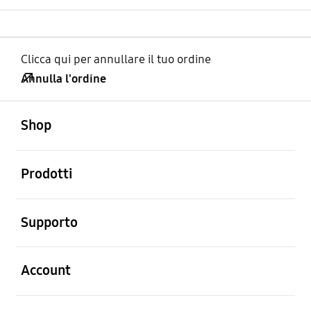
Clicca qui per annullare il tuo ordine
Annulla l'ordine
Aperto
Footer Navigation
Shop
Aperto
Prodotti
Aperto
Supporto
Aperto
Account
Aperto