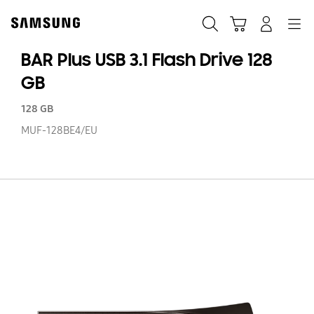
Skip
Skip
to
to
Ricerca
Carrello
Accedi
Navigazione
content
accessibility
help
BAR Plus USB 3.1 Flash Drive 128
GB
128 GB
MUF-128BE4/EU
B
Pl
US
3.1
Fl