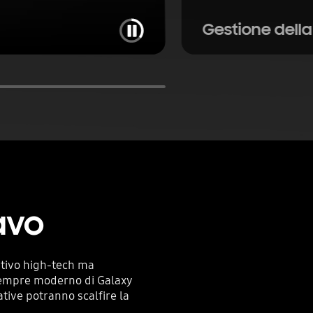
Pause
Gestione della
avo
itivo high-tech ma
sempre moderno di Galaxy
tive potranno scalfire la