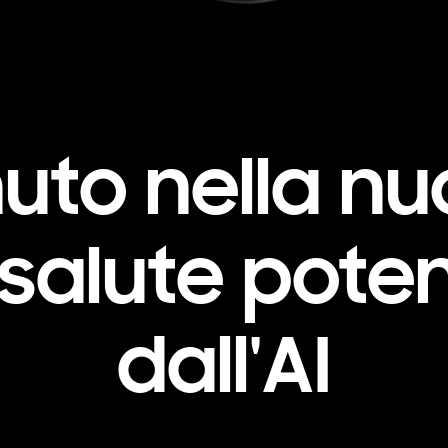
uto nella nu
 salute pote
dall'AI