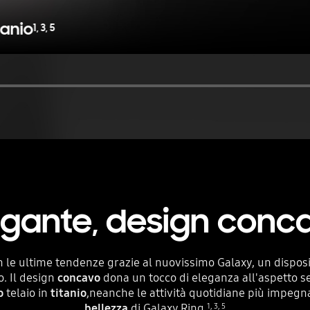
tanio
1
,
3
,
5
egante,
design conc
n le ultime tendenze grazie al nuovissimo Galaxy, un dispos
. Il design
concavo
dona un tocco di eleganza all'aspetto 
o
telaio in
titanio
,neanche le attività quotidiane più impegna
bellezza
di Galaxy Ring.
1
,
3
,
5