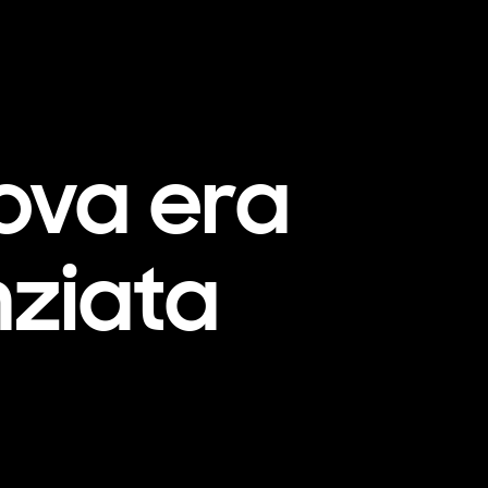
ova era
nziata