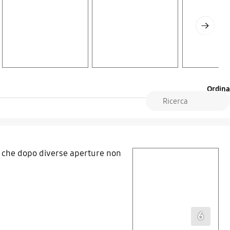
Next
Ordina
ca che dopo diverse aperture non
play video
Layer popup open
6