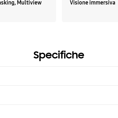
asking, Multiview
Visione immersiva
Specifiche
(g)
 CPU
-Core