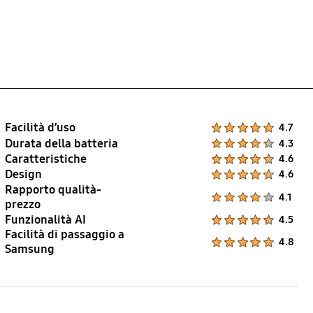
Facilità d’uso
Product Ratings :
4.7
Durata della batteria
Product Ratings :
4.3
Caratteristiche
Product Ratings :
4.6
Design
Product Ratings :
4.6
Rapporto qualità-
Product Ratings :
4.1
prezzo
Funzionalità AI
Product Ratings :
4.5
Facilità di passaggio a
Product Ratings :
4.8
Samsung