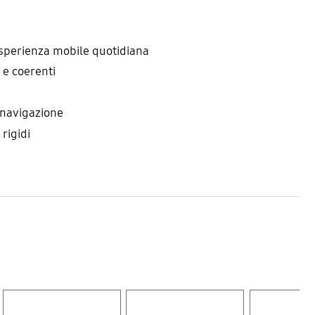
esperienza mobile quotidiana
 e coerenti
 navigazione
rigidi
Layer popup open
Layer popup open
Layer popup open