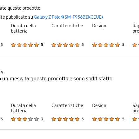
iato questo prodotto.
te pubblicato su
Galaxy Z Fold4(SM-F936BZKCEUE)
Durata della
Caratteristiche
Design
Rap
batteria
pr
Product Ratings :
Product Ratings :
Product Ratings :
Product Ratings :
5
5
5
5
Product Ratings :
4
 un mesw fa questo prodotto e sono soddisfatto
Durata della
Caratteristiche
Design
Rap
batteria
pr
Product Ratings :
Product Ratings :
Product Ratings :
Product Ratings :
5
3
5
5