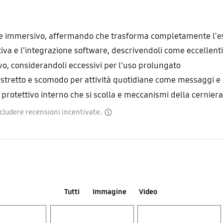
ico e immersivo, affermando che trasforma completamente l'
ttiva e l'integrazione software, descrivendoli come eccellenti
ivo, considerandoli eccessivi per l'uso prolungato
 stretto e scomodo per attività quotidiane come messaggi e
 protettivo interno che si scolla e meccanismi della cerniera 
includere recensioni incentivate.
disclaimer
Tutti
Immagine
Video
Layer popup open
Layer popup open