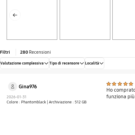
Previous
Filtri
280
Recensioni
Valutazione complessiva
Tipo di recensore
Località
Gina976
Ho comprato 
funziona più
2026-01-31
Colore : Phantomblack
| Archiviazione : 512 GB