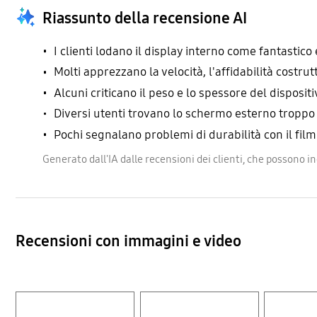
Riassunto della recensione AI
I clienti lodano il display interno come fantast
Molti apprezzano la velocità, l'affidabilità costru
Alcuni criticano il peso e lo spessore del disposit
Diversi utenti trovano lo schermo esterno troppo
Pochi segnalano problemi di durabilità con il film
Generato dall'IA dalle recensioni dei clienti, che possono 
Recensioni con immagini e video
Layer popup open
Layer popup open
Layer popup open