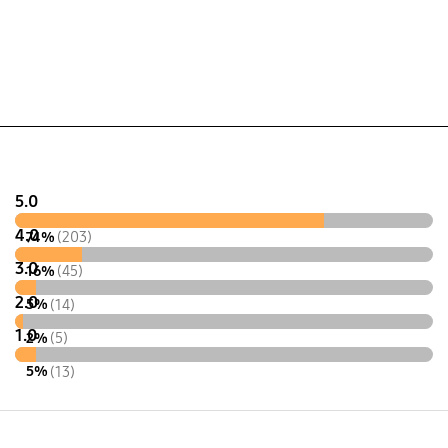
No
5.0
4.0
74%
(203)
3.0
16%
(45)
2.0
5%
(14)
1.0
2%
(5)
5%
(13)