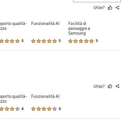
Utile?
thumb
share
up
porto qualità-
Funzionalità AI
Facilità di
ezzo
passaggio a
Samsung
Product Ratings :
Product Ratings :
Product Ratings :
5
5
5
Utile?
thumb
share
up
porto qualità-
Funzionalità AI
ezzo
Product Ratings :
Product Ratings :
4
4