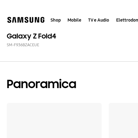
Skip
Skip
to
to
content
accessibility
help
Shop
Mobile
TV e Audio
Elettrodom
Galaxy Z Fold4
SM-F936BZACEUE
Panoramica