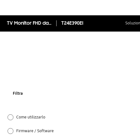
TV Monitor FHD da 24" T24E390EI
T24E390EI
Soluzion
Filtra
Come utilizzarlo
Firmware / Software