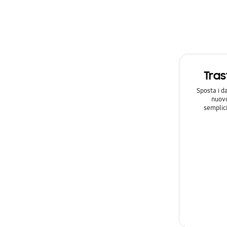
Trasf
Sposta i d
nuovo
semplic