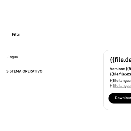
Immagine
Filtri
Lingua
{{file.d
Fai clic per espandere
Versione {{fi
SISTEMA OPERATIVO
{{file.fileSi
Fai clic per espandere
{{file.osNa
{{file.lang
{{file.lang
Downloa