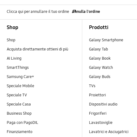
Clicca qui per annullare il tuo ordine
Annulla l'ordine
Footer Navigation
Shop
Prodotti
Shop
Galaxy Smartphone
Acquista direttamente ottieni di più
Galaxy Tab
AI Living
Galaxy Book
SmartThings
Galaxy Watch
Samsung Care+
Galaxy Buds
Speciale Mobile
TVs
Speciale TV
Proiettori
Speciale Casa
Dispositivi audio
Business Shop
Frigoriferi
Paga con PagoDIL
Lavastoviglie
Finanziamento
Lavatrici e Asciugatrici