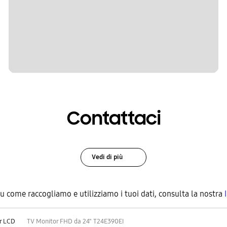
Contattaci
Vedi di più
su come raccogliamo e utilizziamo i tuoi dati, consulta la nostra
r LCD
TV Monitor FHD da 24" T24E390EI