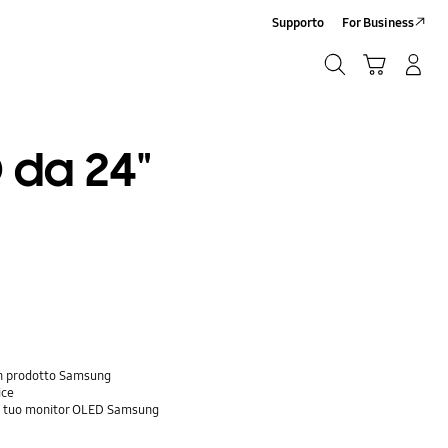
Supporto
For Business
Ricerca
Carrello
Accedi/Registrati
Ricerca
 da 24"
 un prodotto Samsung
ice
nel tuo monitor OLED Samsung