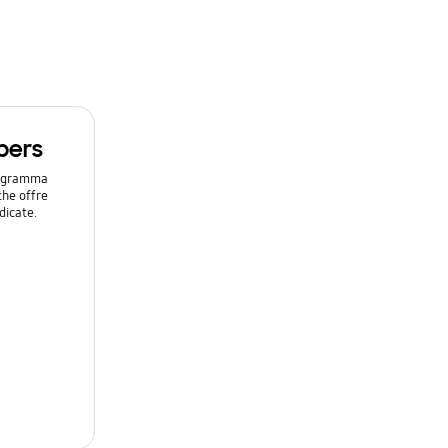
bers
programma
che offre
dicate.