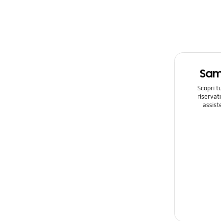
Sam
Scopri t
riservat
assist