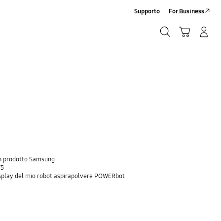
Supporto
For Business
Ricerca
Carrello
Accedi/Registrati
Ricerca
 un prodotto Samsung
75
 display del mio robot aspirapolvere POWERbot