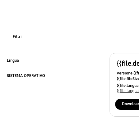
OT Others
Filtri
Lingua
{{file.d
Fai clic per espandere
Versione {{fi
SISTEMA OPERATIVO
{{file.fileSi
Fai clic per espandere
{{file.osNa
{{file.lang
{{file.lang
Downloa