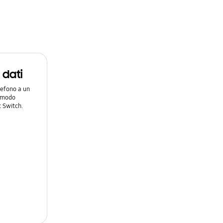
i dati
lefono a un
n modo
 Switch.