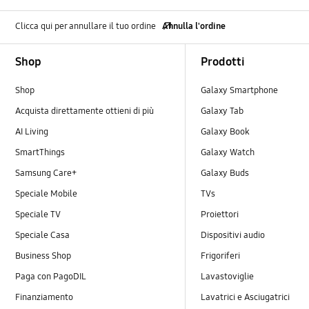
Clicca qui per annullare il tuo ordine
Annulla l'ordine
Footer Navigation
Shop
Prodotti
Shop
Galaxy Smartphone
Acquista direttamente ottieni di più
Galaxy Tab
AI Living
Galaxy Book
SmartThings
Galaxy Watch
Samsung Care+
Galaxy Buds
Speciale Mobile
TVs
Speciale TV
Proiettori
Speciale Casa
Dispositivi audio
Business Shop
Frigoriferi
Paga con PagoDIL
Lavastoviglie
Finanziamento
Lavatrici e Asciugatrici