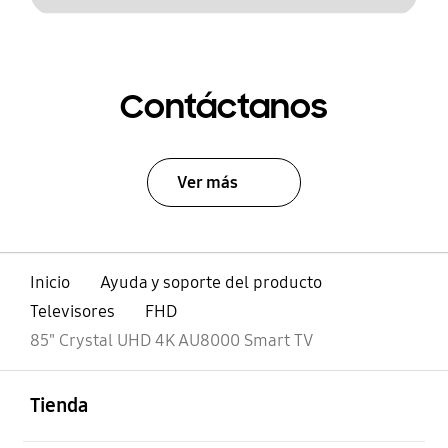
Contáctanos
Ver más
Inicio
Ayuda y soporte del producto
Televisores
FHD
85" Crystal UHD 4K AU8000 Smart TV
abierto
Footer Navigation
Tienda
abierto