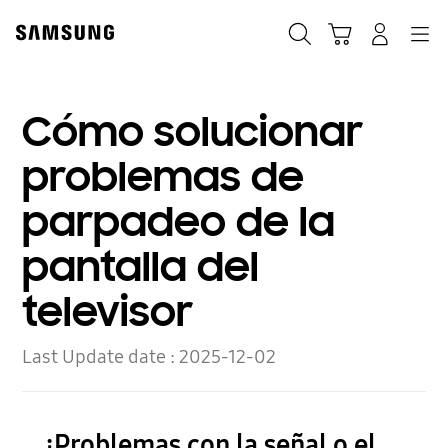
Skip
to
Búsqueda
Navegación
Iniciar Sesión
Carrito de compras
content
Cómo solucionar
problemas de
parpadeo de la
pantalla del
televisor
Last Update date :
2025-12-02
¿Problemas con la señal o el