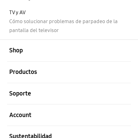
TV y AV
Cómo solucionar problemas de parpadeo de la
pantalla del televisor
abierto
Footer Navigation
Shop
abierto
Productos
abierto
Soporte
abierto
Account
abierto
Sustentabilidad