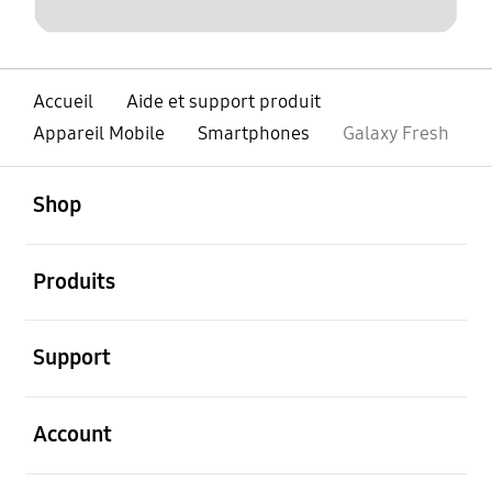
Accueil
Aide et support produit
Appareil Mobile
Smartphones
Galaxy Fresh
ouvert
Footer Navigation
Shop
ouvert
Produits
ouvert
Support
ouvert
Account
ouvert