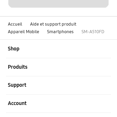
Accueil
Aide et support produit
Appareil Mobile
Smartphones
SM-A510FD
ouvert
Footer Navigation
Shop
ouvert
Produits
ouvert
Support
ouvert
Account
ouvert