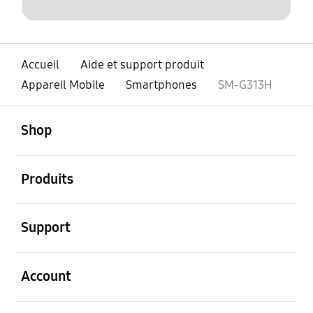
Accueil
Aide et support produit
Appareil Mobile
Smartphones
SM-G313H
ouvert
Footer Navigation
Shop
ouvert
Produits
ouvert
Support
ouvert
Account
ouvert