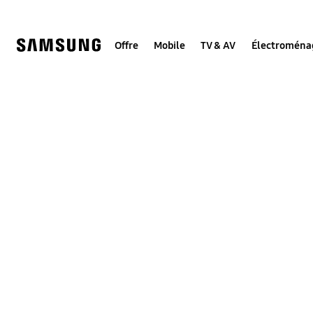
Skip
to
content
Offre
Mobile
TV & AV
Électroména