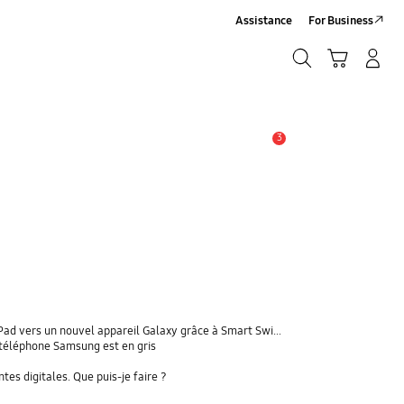
Assistance
For Business
Chercher
Panier
Se connecter/S'inscrire
Chercher
3
Alerte
 vers un nouvel appareil Galaxy grâce à Smart Switch ?
téléphone Samsung est en gris
s digitales. Que puis-je faire ?