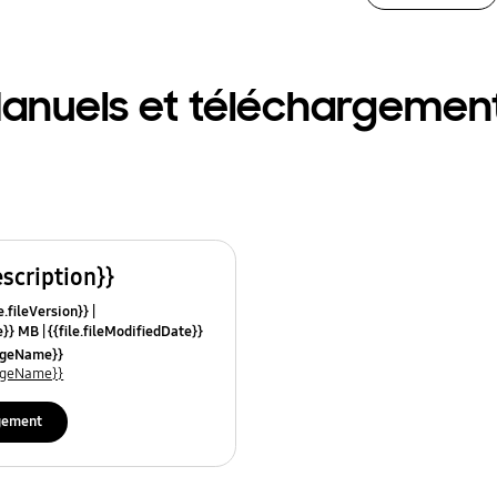
anuels et téléchargemen
escription}}
e.fileVersion}}
ze}} MB
{{file.fileModifiedDate}}
mes}}
uageName}}
uageName}}
gement