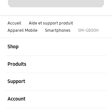
Accueil
Aide et support produit
Appareil Mobile
Smartphones
SM-G800H
ouvert
Footer Navigation
Shop
ouvert
Produits
ouvert
Support
ouvert
Account
ouvert