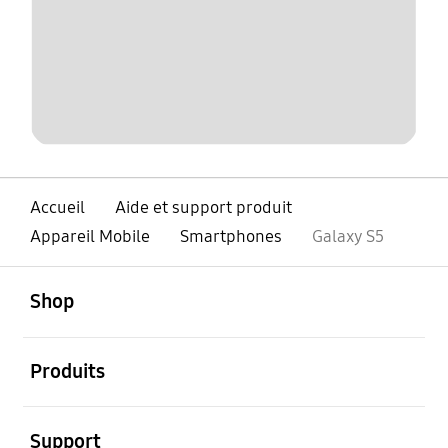
Accueil
Aide et support produit
Appareil Mobile
Smartphones
Galaxy S5
ouvert
Footer Navigation
Shop
ouvert
Produits
ouvert
Support