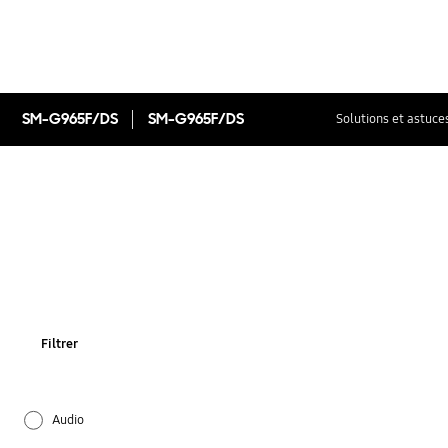
SM-G965F/DS
SM-G965F/DS
Solutions et astuce
Filtrer
Audio