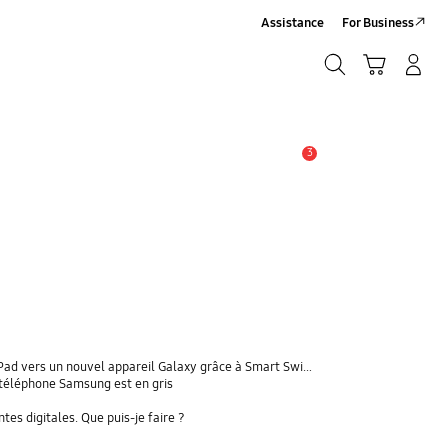
Assistance
For Business
Chercher
Panier
Se connecter/S'inscrire
Chercher
3
Alerte
 vers un nouvel appareil Galaxy grâce à Smart Switch ?
téléphone Samsung est en gris
s digitales. Que puis-je faire ?