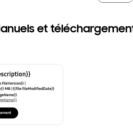
anuels et téléchargemen
escription}}
e.fileVersion}}
ze}} MB
{{file.fileModifiedDate}}
mes}}
uageName}}
uageName}}
gement