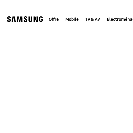
Skip
to
content
Offre
Mobile
TV & AV
Électroména