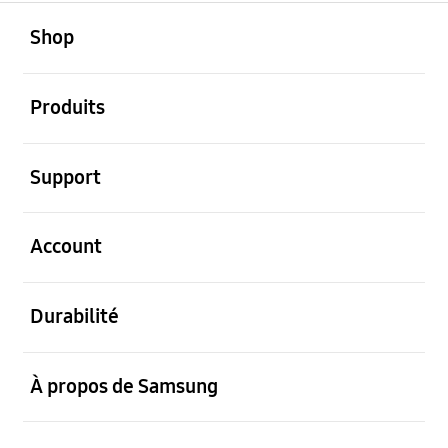
ouvert
Footer Navigation
Shop
ouvert
Produits
ouvert
Support
ouvert
Account
ouvert
Durabilité
ouvert
À propos de Samsung