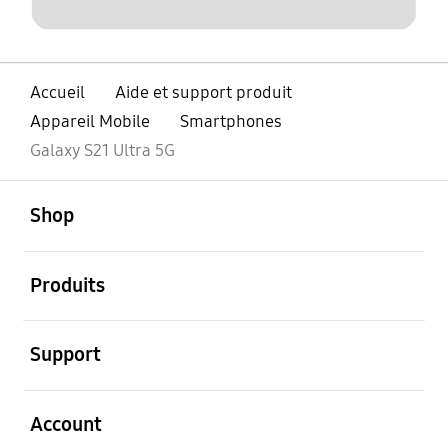
Accueil
Aide et support produit
Appareil Mobile
Smartphones
Galaxy S21 Ultra 5G
ouvert
Footer Navigation
Shop
ouvert
Produits
ouvert
Support
ouvert
Account