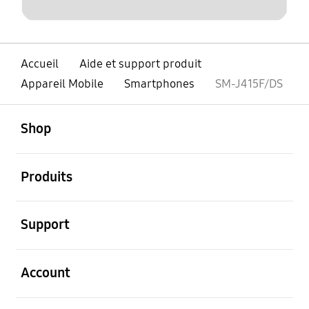
Accueil
Aide et support produit
Appareil Mobile
Smartphones
SM-J415F/DS
ouvert
Footer Navigation
Shop
ouvert
Produits
ouvert
Support
ouvert
Account
ouvert