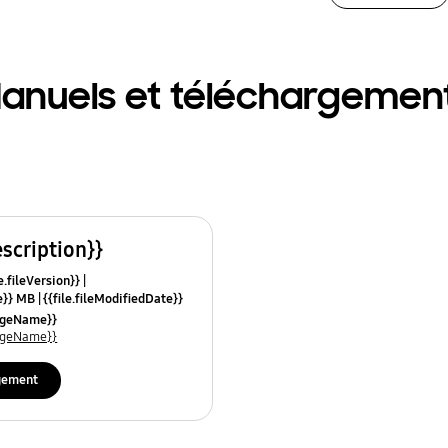
anuels et téléchargemen
escription}}
e.fileVersion}}
ze}} MB
{{file.fileModifiedDate}}
mes}}
uageName}}
uageName}}
gement