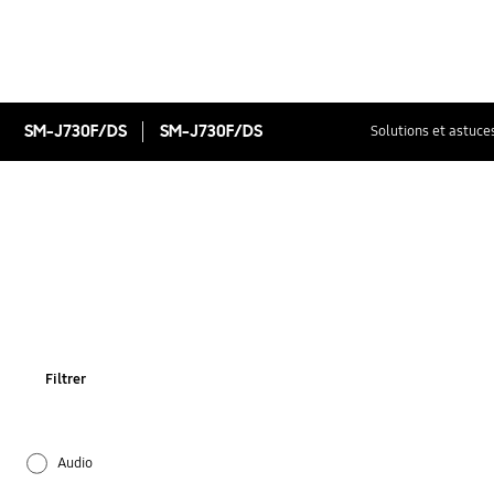
SM-J730F/DS
SM-J730F/DS
Solutions et astuce
Filtrer
Audio