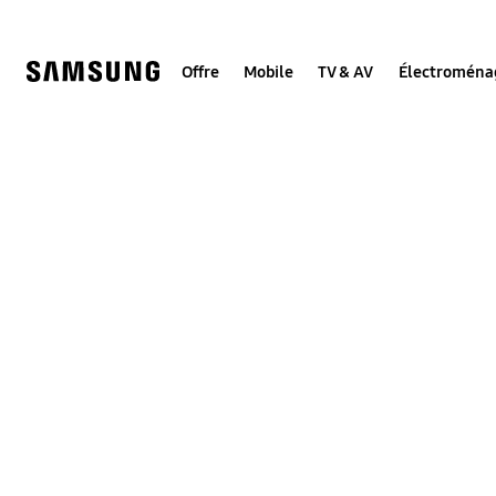
Skip
to
content
Offre
Mobile
TV & AV
Électroména