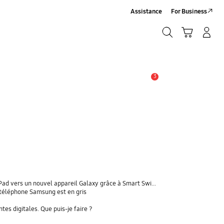
Assistance
For Business
Chercher
Panier
Se connecter/S'inscrire
Chercher
3
Alerte
 vers un nouvel appareil Galaxy grâce à Smart Switch ?
téléphone Samsung est en gris
s digitales. Que puis-je faire ?