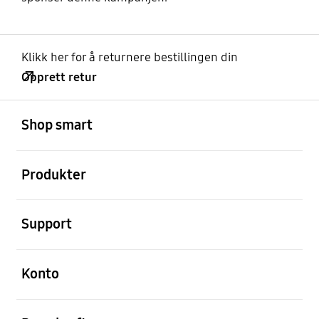
Klikk her for å returnere bestillingen din
Opprett retur
Åpen
Footer Navigation
Shop smart
Åpen
Produkter
Åpen
Support
Åpen
Konto
Åpen