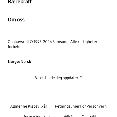
Bærekraft
Åpen
Om oss
Opphavsrett© 1995-2026 Samsung. Alle rettigheter
forbeholdes.
Norge/Norsk
Vil du holde deg oppdatert?
Allmenne Kjøpsvilkår
Retningslinjer For Personvern
Informasjonskapsler
Vilkår
Oversikt