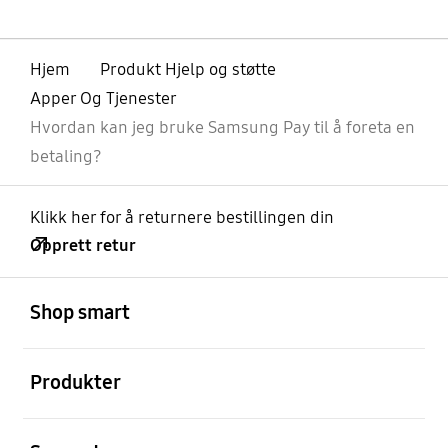
Hjem
Produkt Hjelp og støtte
Apper Og Tjenester
Hvordan kan jeg bruke Samsung Pay til å foreta en
betaling?
Klikk her for å returnere bestillingen din
Opprett retur
Åpen
Footer Navigation
Shop smart
Åpen
Produkter
Åpen