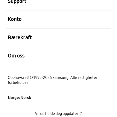
Support
Åpen
Konto
Åpen
Bærekraft
Åpen
Om oss
Opphavsrett© 1995-2026 Samsung. Alle rettigheter
forbeholdes.
Norge/Norsk
Vil du holde deg oppdatert?