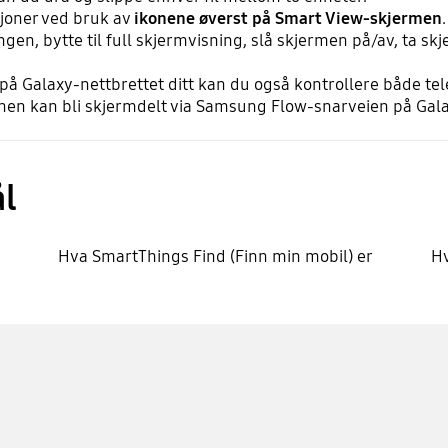
ksjoner ved bruk av
ikonene øverst på Smart View-skjermen
en, bytte til full skjermvisning, slå skjermen på/av, ta skj
.
å Galaxy-nettbrettet ditt kan du også kontrollere både tel
onen kan bli skjermdelt via Samsung Flow-snarveien på Gala
l
Hva SmartThings Find (Finn min mobil) er
H