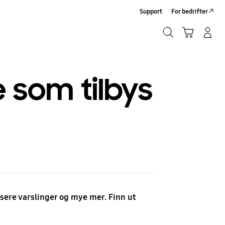
Support
For bedrifter
Søk
Handlevogn
Logg på/Registrer deg
Søk
 som tilbys
ere varslinger og mye mer. Finn ut