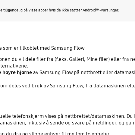
 tilgjengelig på visse apper hvis de ikke støtter Android™-varslinger.
e som er tilkoblet med Samsung Flow.
nen du vil dele filer fra (f.eks. Galleri, Mine filer) eller fra
ternativene.
e høyre hjørne
av Samsung Flow på nettbrett eller datamaski
 som deles ved bruk av Samsung Flow, fra datamaskinen elle
elle telefonskjerm vises på nettbrettet/datamaskinen. Du ka
tamaskinen, inklusiv å sende og svare på meldinger, og gam
n du dra og slippe enhver fil mellom to enheter.