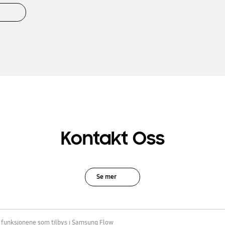
Kontakt Oss
Se mer
 funksjonene som tilbys i Samsung Flow