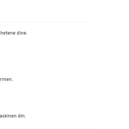
nhetene dine.
ermen.
maskinen din.