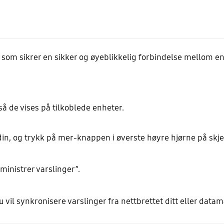
 som sikrer en sikker og øyeblikkelig forbindelse mellom e
å de vises på tilkoblede enheter.
din, og trykk på mer-knappen i øverste høyre hjørne på skj
dministrer varslinger”.
u vil synkronisere varslinger fra nettbrettet ditt eller data