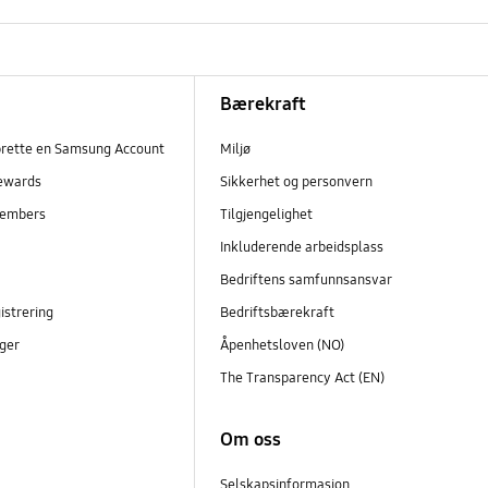
Bærekraft
prette en Samsung Account
Miljø
ewards
Sikkerhet og personvern
embers
Tilgjengelighet
r
Inkluderende arbeidsplass
Bedriftens samfunnsansvar
istrering
Bedriftsbærekraft
ger
Åpenhetsloven (NO)
The Transparency Act (EN)
Om oss
Selskapsinformasjon