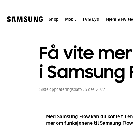
Skip
to
content
Shop
Mobil
TV & Lyd
Hjem & Hvite
Få vite me
i Samsung 
Siste oppdateringsdato :
5 des. 2022
Med Samsung Flow kan du koble til en
mer om funksjonene til Samsung Flow