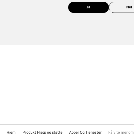
Ja
Nei
Hjem
Produkt Hjelp og støtte
Apper Og Tjenester
Få vite mer om