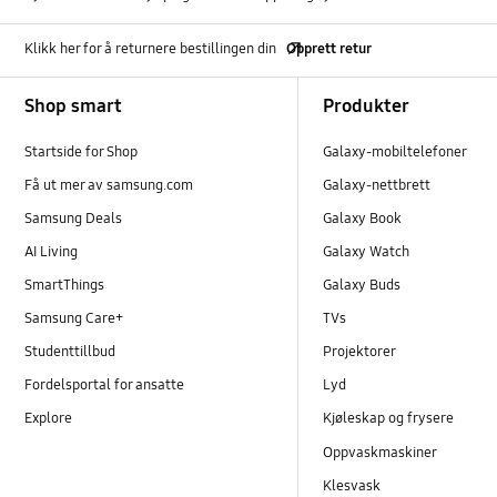
Klikk her for å returnere bestillingen din
Opprett retur
Footer Navigation
Shop smart
Produkter
Startside for Shop
Galaxy-mobiltelefoner
Få ut mer av samsung.com
Galaxy-nettbrett
Samsung Deals
Galaxy Book
AI Living
Galaxy Watch
SmartThings
Galaxy Buds
Samsung Care+
TVs
Studenttillbud
Projektorer
Fordelsportal for ansatte
Lyd
Explore
Kjøleskap og frysere
Oppvaskmaskiner
Klesvask