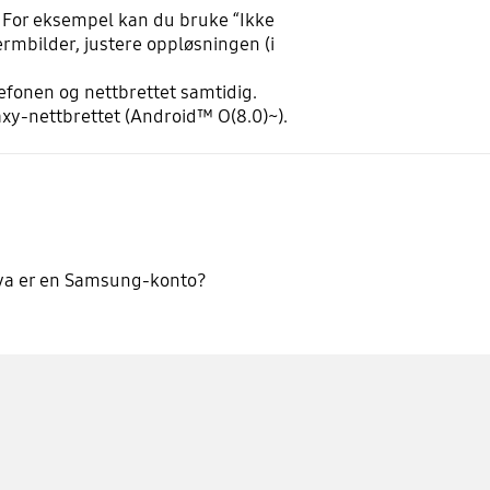
. For eksempel kan du bruke “Ikke
ermbilder, justere oppløsningen (i
efonen og nettbrettet samtidig.
xy-nettbrettet (Android™ O(8.0)~).
va er en Samsung-konto?