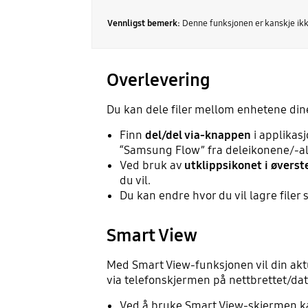
Vennligst bemerk:
Denne funksjonen er kanskje ikke
Overlevering
Du kan dele filer mellom enhetene din
Finn
del/del via-knappen
i applikasjo
“Samsung Flow” fra deleikonene/-al
Ved bruk av
utklippsikonet i øverst
du vil.
Du kan endre hvor du vil lagre filer
Smart View
Med Smart View-funksjonen vil din aktu
via telefonskjermen på nettbrettet/da
Ved å bruke Smart View-skjermen ka