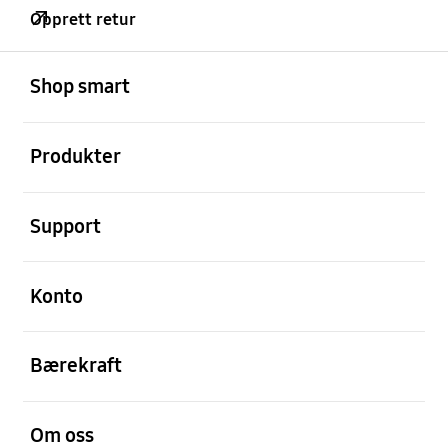
Opprett retur
Åpen
Footer Navigation
Shop smart
Åpen
Produkter
Åpen
Support
Åpen
Konto
Åpen
Bærekraft
Åpen
Om oss