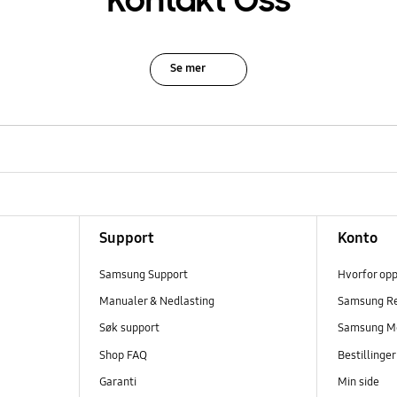
Kontakt Oss
Se mer
Support
Konto
Samsung Support
Hvorfor op
Manualer & Nedlasting
Samsung R
Søk support
Samsung M
Shop FAQ
Bestillinge
Garanti
Min side