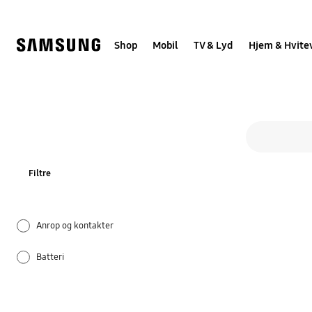
Skip
to
content
Shop
Mobil
TV & Lyd
Hjem & Hvite
Alle
Søkeskjema
search
Filtre
Anrop og kontakter
Batteri
Bluetooth