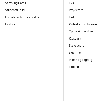
Programvareoppgradering
Samsung Care+
TVs
Studenttillbud
Projektorer
Samsung Apps
Fordelsportal for ansatte
Lyd
Sikkerhetskopi og gjenoppretting
Explore
Kjøleskap og frysere
Oppvaskmaskiner
Strøm
Klesvask
Støvsugere
Skjermer
Minne og Lagring
Tilbehør