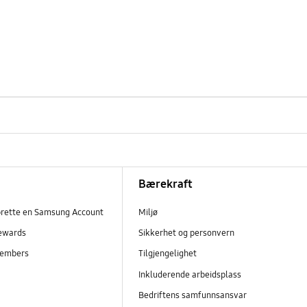
Bærekraft
prette en Samsung Account
Miljø
ewards
Sikkerhet og personvern
embers
Tilgjengelighet
r
Inkluderende arbeidsplass
Bedriftens samfunnsansvar