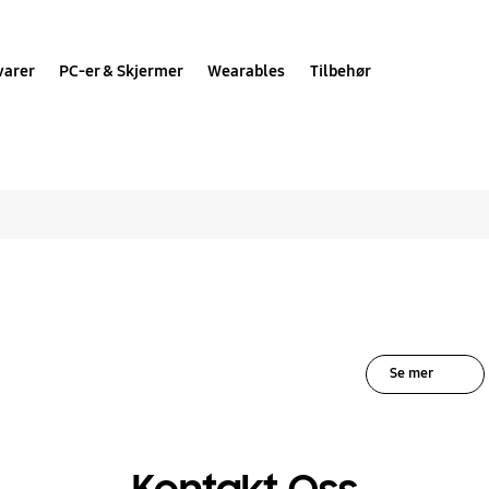
varer
PC-er & Skjermer
Wearables
Tilbehør
 løsninger for Mobil 
Se mer