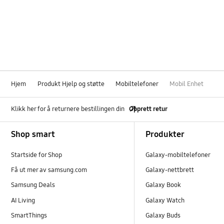
Bruksanvisning
Innstilling
Kamera
Kies/Smart Switch PC
Hjem
Produkt Hjelp og støtte
Mobiltelefoner
Mobil Enhet
Lyd
Klikk her for å returnere bestillingen din
Opprett retur
Lås
Footer Navigation
Shop smart
Produkter
Maskinvare
Startside for Shop
Galaxy-mobiltelefoner
Multimedia
Få ut mer av samsung.com
Galaxy-nettbrett
Nettverk og WiFi
Samsung Deals
Galaxy Book
AI Living
Galaxy Watch
Program
SmartThings
Galaxy Buds