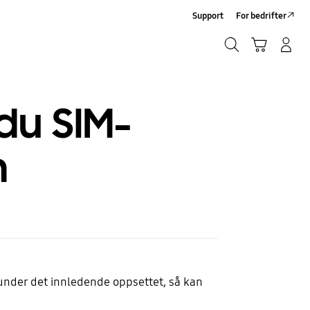
Support
For bedrifter
Søk
Handlevogn
Logg på/Registrer deg
Søk
 du SIM-
n
 under det innledende oppsettet, så kan