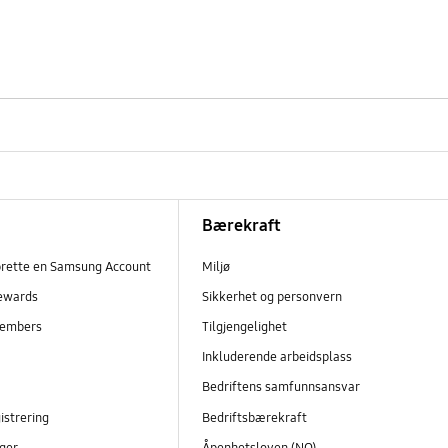
Bærekraft
prette en Samsung Account
Miljø
ewards
Sikkerhet og personvern
embers
Tilgjengelighet
r
Inkluderende arbeidsplass
Bedriftens samfunnsansvar
istrering
Bedriftsbærekraft
ger
Åpenhetsloven (NO)