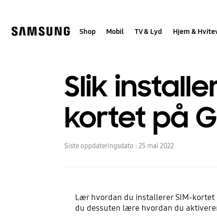
Skip
to
content
Shop
Mobil
TV & Lyd
Hjem & Hvite
Slik install
kortet på 
Siste oppdateringsdato :
25 mai 2022
Lær hvordan du installerer SIM-kortet 
du dessuten lære hvordan du aktiverer