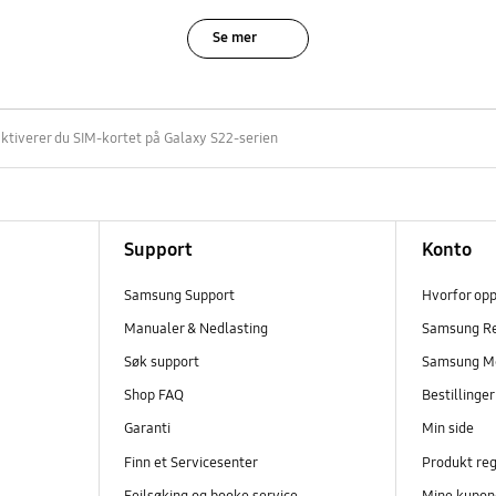
Se mer
 aktiverer du SIM-kortet på Galaxy S22-serien
Support
Konto
Samsung Support
Hvorfor op
Manualer & Nedlasting
Samsung R
Søk support
Samsung M
Shop FAQ
Bestillinge
Garanti
Min side
Finn et Servicesenter
Produkt reg
Feilsøking og booke service
Mine kupon