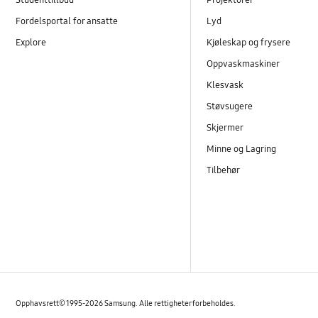
Fordelsportal for ansatte
Lyd
Explore
Kjøleskap og frysere
Oppvaskmaskiner
Klesvask
Støvsugere
Skjermer
Minne og Lagring
Tilbehør
Opphavsrett© 1995-2026 Samsung. Alle rettigheter forbeholdes.