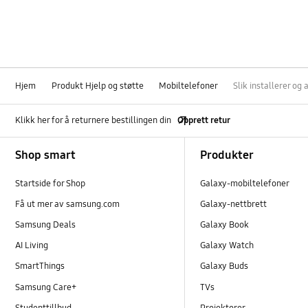
Hjem
Produkt Hjelp og støtte
Mobiltelefoner
Slik installerer og
Klikk her for å returnere bestillingen din
Opprett retur
Footer Navigation
Shop smart
Produkter
Startside for Shop
Galaxy-mobiltelefoner
Få ut mer av samsung.com
Galaxy-nettbrett
Samsung Deals
Galaxy Book
AI Living
Galaxy Watch
SmartThings
Galaxy Buds
Samsung Care+
TVs
Studenttillbud
Projektorer