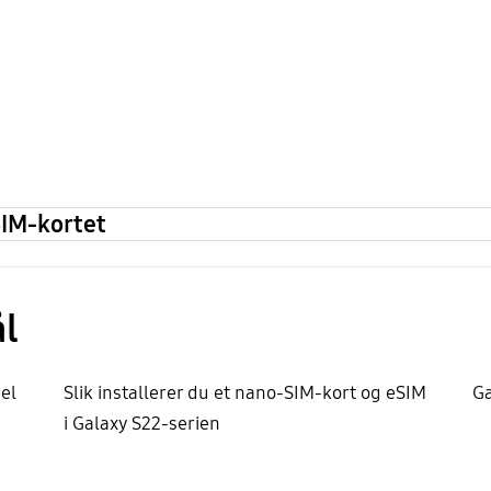
 SIM-kortet
l
el
Slik installerer du et nano-SIM-kort og eSIM
Ga
i Galaxy S22-serien