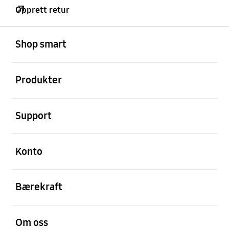
Opprett retur
Åpen
Footer Navigation
Shop smart
Åpen
Produkter
Åpen
Support
Åpen
Konto
Åpen
Bærekraft
Åpen
Om oss