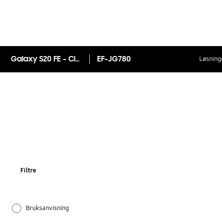
Galaxy S20 FE - Clear Standing Cover
EF-JG780
Løsninge
Filtre
Bruksanvisning