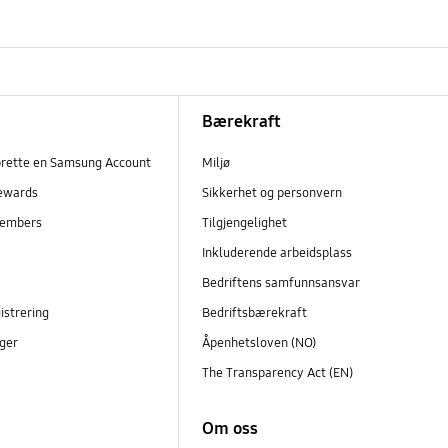
Bærekraft
prette en Samsung Account
Miljø
ewards
Sikkerhet og personvern
embers
Tilgjengelighet
r
Inkluderende arbeidsplass
Bedriftens samfunnsansvar
istrering
Bedriftsbærekraft
ger
Åpenhetsloven (NO)
The Transparency Act (EN)
Om oss