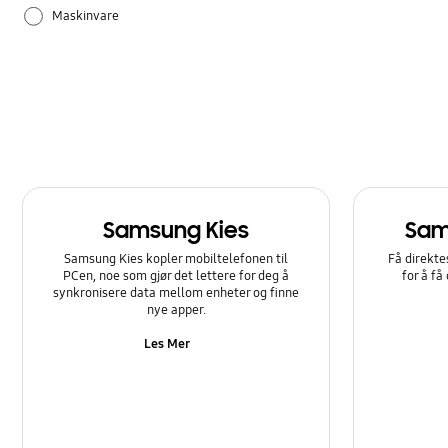
Maskinvare
Samsung Apps
Samsung Kies
Sam
Samsung Kies kopler mobiltelefonen til
Få direkte
PCen, noe som gjør det lettere for deg å
for å få
synkronisere data mellom enheter og finne
nye apper.
Les Mer