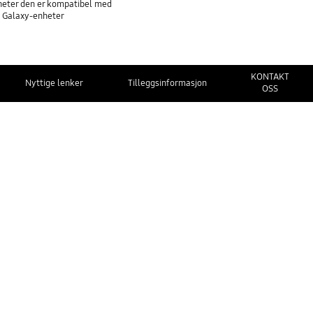
nheter den er kompatibel med
å Galaxy-enheter
KONTAKT
Nyttige lenker
Tilleggsinformasjon
OSS