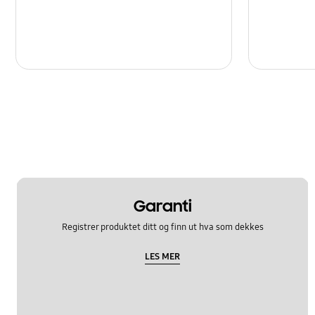
Garanti
Registrer produktet ditt og finn ut hva som dekkes
LES MER