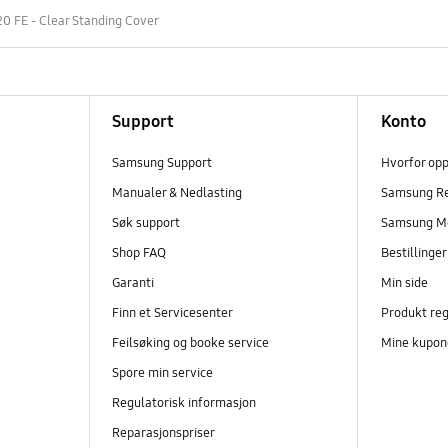
0 FE - Clear Standing Cover
Support
Konto
Samsung Support
Hvorfor op
Manualer & Nedlasting
Samsung R
Søk support
Samsung M
Shop FAQ
Bestillinge
Garanti
Min side
Finn et Servicesenter
Produkt reg
Feilsøking og booke service
Mine kupon
Spore min service
Regulatorisk informasjon
Reparasjonspriser