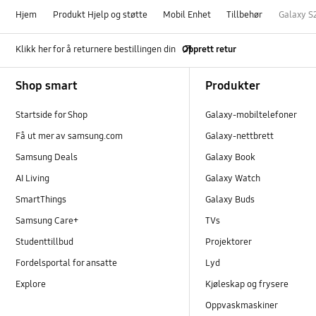
Hjem
Produkt Hjelp og støtte
Mobil Enhet
Tillbehør
Galaxy S2
Klikk her for å returnere bestillingen din
Opprett retur
Footer Navigation
Shop smart
Produkter
Startside for Shop
Galaxy-mobiltelefoner
Få ut mer av samsung.com
Galaxy-nettbrett
Samsung Deals
Galaxy Book
AI Living
Galaxy Watch
SmartThings
Galaxy Buds
Samsung Care+
TVs
Studenttillbud
Projektorer
Fordelsportal for ansatte
Lyd
Explore
Kjøleskap og frysere
Oppvaskmaskiner