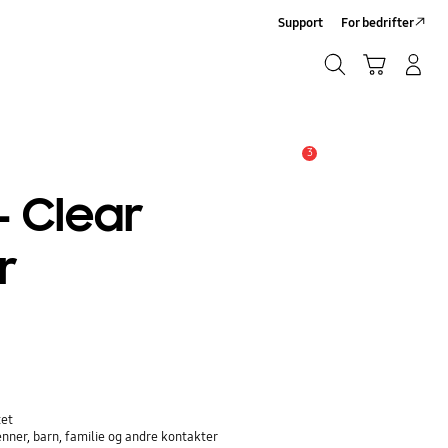
Support
For bedrifter
Søk
Handlevogn
Logg på/Registrer deg
Søk
3
Alarm
- Clear
r
tet
nner, barn, familie og andre kontakter