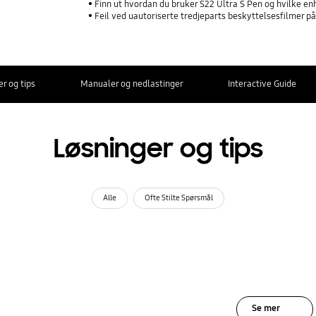
Finn ut hvordan du bruker S22 Ultra S Pen og hvilke e
Feil ved uautoriserte tredjeparts beskyttelsesfilmer p
r og tips
Manualer og nedlastinger
Interactive Guide
Løsninger og tips
Alle
Ofte Stilte Spørsmål
Se mer