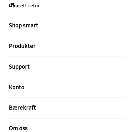
Opprett retur
Åpen
Footer Navigation
Shop smart
Åpen
Produkter
Åpen
Support
Åpen
Konto
Åpen
Bærekraft
Åpen
Om oss