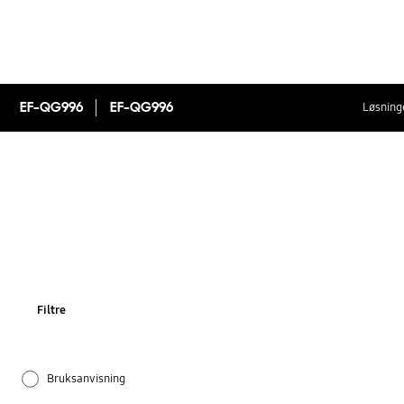
EF-QG996
EF-QG996
Løsninge
Filtre
Bruksanvisning