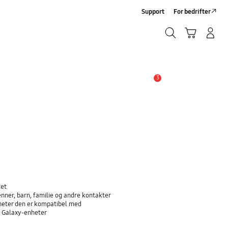
Support
For bedrifter
Søk
Handlevogn
Logg på/Registrer deg
Søk
3
Alarm
tet
nner, barn, familie og andre kontakter
nheter den er kompatibel med
å Galaxy-enheter