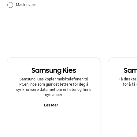
Maskinvare
Samsung Apps
Samsung Kies
Sam
Samsung Kies kopler mobiltelefonen til
Få direkte
PCen, noe som gjør det lettere for deg å
for å få
synkronisere data mellom enheter og finne
nye apper.
Les Mer