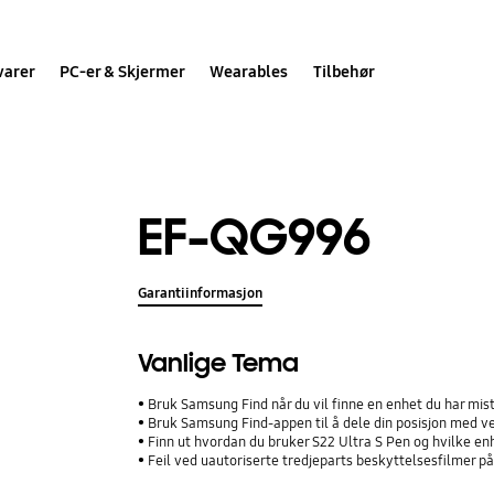
varer
PC-er & Skjermer
Wearables
Tilbehør
EF-QG996
Garantiinformasjon
Vanlige Tema
Bruk Samsung Find når du vil finne en enhet du har mis
Bruk Samsung Find-appen til å dele din posisjon med ve
Finn ut hvordan du bruker S22 Ultra S Pen og hvilke e
Feil ved uautoriserte tredjeparts beskyttelsesfilmer p