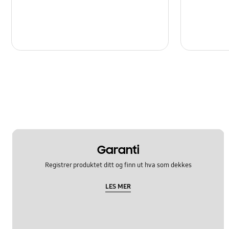
Garanti
Registrer produktet ditt og finn ut hva som dekkes
LES MER