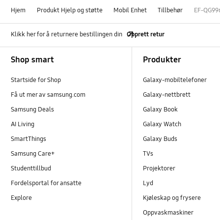
Hjem
Produkt Hjelp og støtte
Mobil Enhet
Tillbehør
EF-QG99
Klikk her for å returnere bestillingen din
Opprett retur
Footer Navigation
Shop smart
Produkter
Startside for Shop
Galaxy-mobiltelefoner
Få ut mer av samsung.com
Galaxy-nettbrett
Samsung Deals
Galaxy Book
AI Living
Galaxy Watch
SmartThings
Galaxy Buds
Samsung Care+
TVs
Studenttillbud
Projektorer
Fordelsportal for ansatte
Lyd
Explore
Kjøleskap og frysere
Oppvaskmaskiner