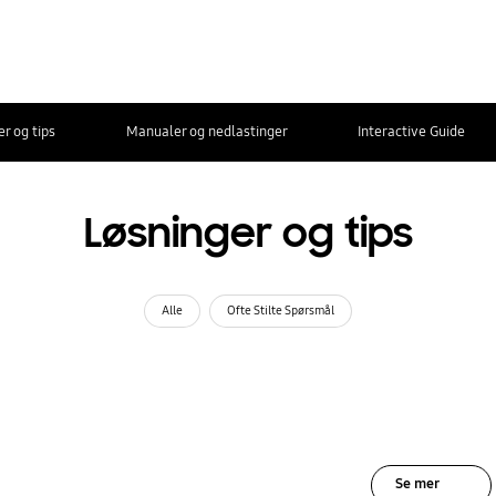
r og tips
Manualer og nedlastinger
Interactive Guide
Løsninger og tips
Alle
Ofte Stilte Spørsmål
Se mer