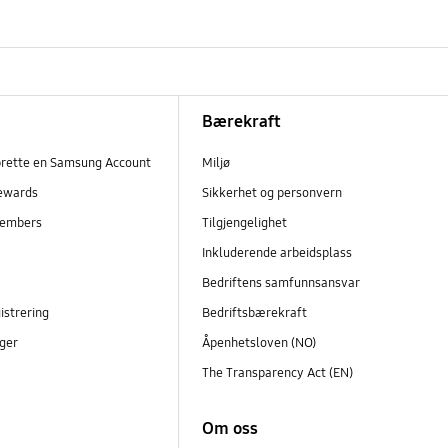
Bærekraft
prette en Samsung Account
Miljø
ewards
Sikkerhet og personvern
embers
Tilgjengelighet
r
Inkluderende arbeidsplass
Bedriftens samfunnsansvar
istrering
Bedriftsbærekraft
ger
Åpenhetsloven (NO)
The Transparency Act (EN)
Om oss