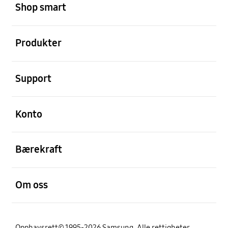
Shop smart
Åpen
Produkter
Åpen
Support
Åpen
Konto
Åpen
Bærekraft
Åpen
Om oss
Opphavsrett© 1995-2026 Samsung. Alle rettigheter