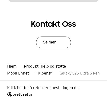
Kontakt Oss
Se mer
Hjem
Produkt Hjelp og støtte
Mobil Enhet
Tillbehør
Galaxy S25 Ultra S Pen
Klikk her for å returnere bestillingen din
Opprett retur
Åpen
Footer Navigation