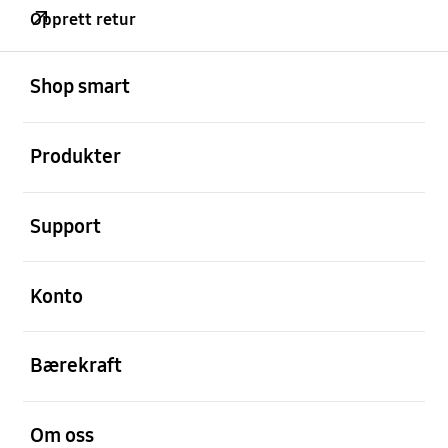
Opprett retur
Åpen
Footer Navigation
Shop smart
Åpen
Produkter
Åpen
Support
Åpen
Konto
Åpen
Bærekraft
Åpen
Om oss