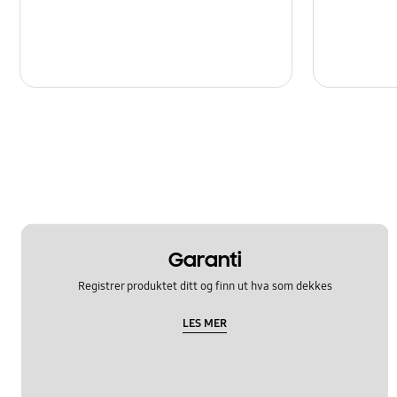
Garanti
Registrer produktet ditt og finn ut hva som dekkes
LES MER