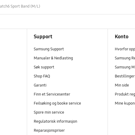
atch6 Sport Band (M/L)
Support
Konto
Samsung Support
Hvorfor op
Manualer & Nedlasting
Samsung R
Søk support
Samsung M
Shop FAQ
Bestillinge
Garanti
Min side
Finn et Servicesenter
Produkt reg
Feilsøking og booke service
Mine kupon
Spore min service
Regulatorisk informasjon
Reparasjonspriser