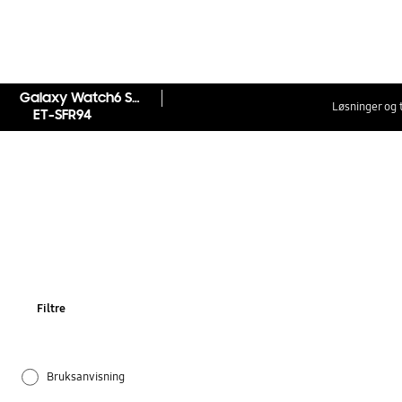
Galaxy Watch6 Sport Band (M/L)
Løsninger og 
ET-SFR94
Filtre
Bruksanvisning