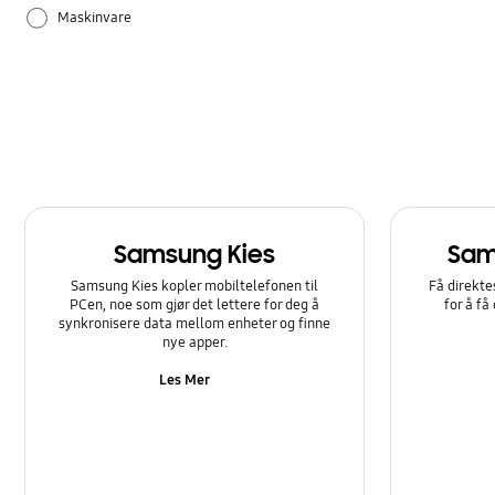
Maskinvare
Samsung Apps
Samsung Kies
Sam
Samsung Kies kopler mobiltelefonen til
Få direkte
PCen, noe som gjør det lettere for deg å
for å få
synkronisere data mellom enheter og finne
nye apper.
Les Mer