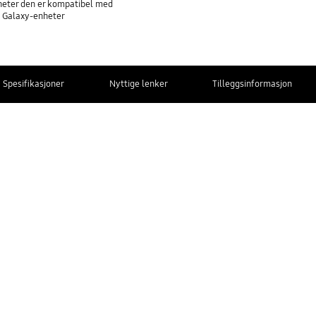
nheter den er kompatibel med
å Galaxy-enheter
Spesifikasjoner
Nyttige lenker
Tilleggsinformasjon
KONTAKT
OSS