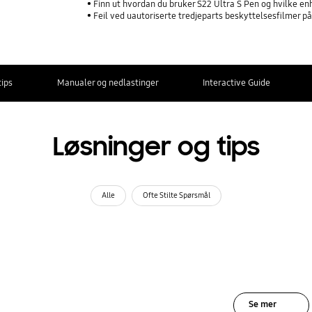
Finn ut hvordan du bruker S22 Ultra S Pen og hvilke e
Feil ved uautoriserte tredjeparts beskyttelsesfilmer p
tips
Manualer og nedlastinger
Interactive Guide
Løsninger og tips
Alle
Ofte Stilte Spørsmål
Se mer