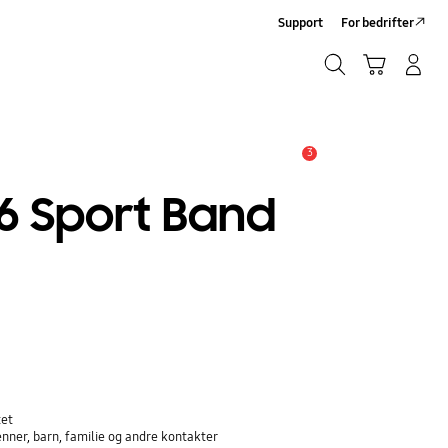
Support
For bedrifter
Søk
Handlevogn
Logg på/Registrer deg
Søk
3
Alarm
6 Sport Band
tet
nner, barn, familie og andre kontakter