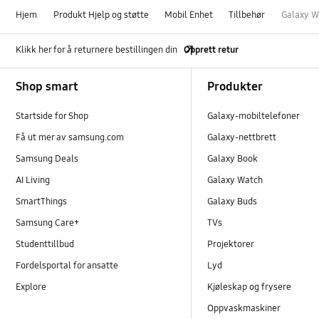
Hjem
Produkt Hjelp og støtte
Mobil Enhet
Tillbehør
Galaxy W
Klikk her for å returnere bestillingen din
Opprett retur
Footer Navigation
Shop smart
Produkter
Startside for Shop
Galaxy-mobiltelefoner
Få ut mer av samsung.com
Galaxy-nettbrett
Samsung Deals
Galaxy Book
AI Living
Galaxy Watch
SmartThings
Galaxy Buds
Samsung Care+
TVs
Studenttillbud
Projektorer
Fordelsportal for ansatte
Lyd
Explore
Kjøleskap og frysere
Oppvaskmaskiner