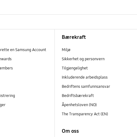
Bærekraft
prette en Samsung Account
Miljø
ewards
Sikkerhet og personvern
embers
Tilgjengelighet
r
Inkluderende arbeidsplass
Bedriftens samfunnsansvar
istrering
Bedriftsbærekraft
ger
Åpenhetsloven (NO)
The Transparency Act (EN)
Om oss