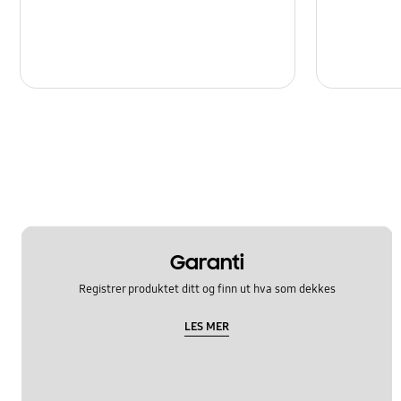
Garanti
Registrer produktet ditt og finn ut hva som dekkes
LES MER