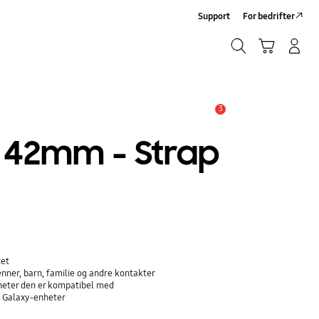
Support
For bedrifter
Søk
Handlevogn
Logg på/Registrer deg
Søk
3
Alarm
 42mm - Strap
tet
nner, barn, familie og andre kontakter
nheter den er kompatibel med
å Galaxy-enheter