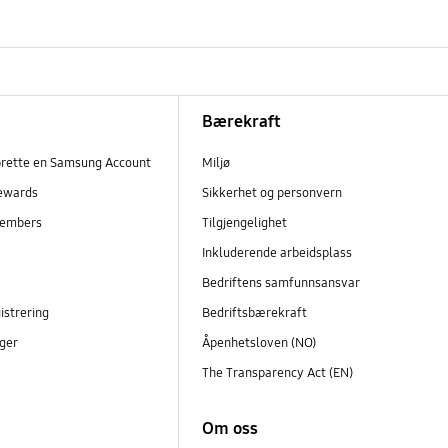
Bærekraft
prette en Samsung Account
Miljø
ewards
Sikkerhet og personvern
embers
Tilgjengelighet
r
Inkluderende arbeidsplass
Bedriftens samfunnsansvar
istrering
Bedriftsbærekraft
ger
Åpenhetsloven (NO)
The Transparency Act (EN)
Om oss