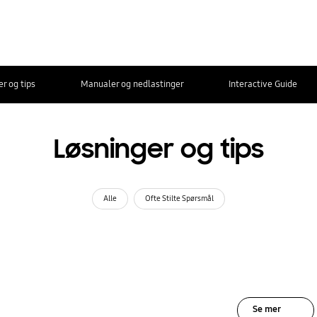
r og tips
Manualer og nedlastinger
Interactive Guide
Løsninger og tips
Alle
Ofte Stilte Spørsmål
Se mer