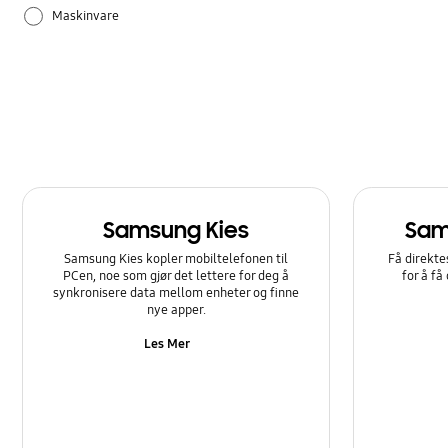
Maskinvare
Samsung Apps
Samsung Kies
Sam
Samsung Kies kopler mobiltelefonen til
Få direkte
PCen, noe som gjør det lettere for deg å
for å få
synkronisere data mellom enheter og finne
nye apper.
Les Mer