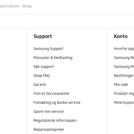
atch 42mm - Strap
Support
Konto
Samsung Support
Hvorfor op
Manualer & Nedlasting
Samsung R
Søk support
Samsung M
Shop FAQ
Bestillinge
Garanti
Min side
Finn et Servicesenter
Produkt reg
Feilsøking og booke service
Mine kupon
Spore min service
Regulatorisk informasjon
Reparasjonspriser