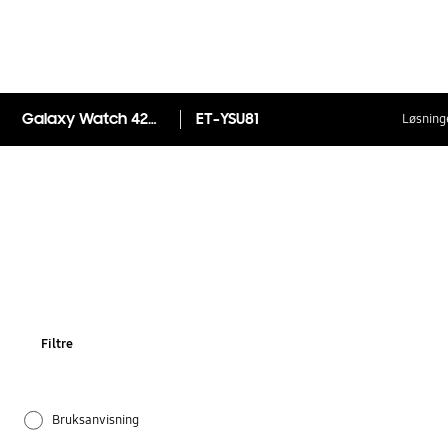
Galaxy Watch 42mm - Strap
ET-YSU81
Løsninge
Filtre
Bruksanvisning