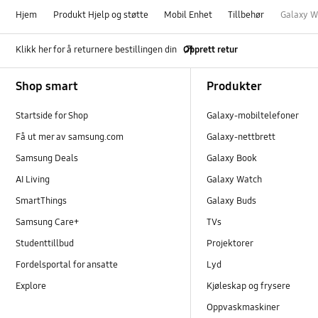
Hjem
Produkt Hjelp og støtte
Mobil Enhet
Tillbehør
Galaxy W
Klikk her for å returnere bestillingen din
Opprett retur
Footer Navigation
Shop smart
Produkter
Startside for Shop
Galaxy-mobiltelefoner
Få ut mer av samsung.com
Galaxy-nettbrett
Samsung Deals
Galaxy Book
AI Living
Galaxy Watch
SmartThings
Galaxy Buds
Samsung Care+
TVs
Studenttillbud
Projektorer
Fordelsportal for ansatte
Lyd
Explore
Kjøleskap og frysere
Oppvaskmaskiner