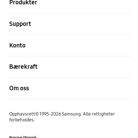
Produkter
Åpen
Support
Åpen
Konto
Åpen
Bærekraft
Åpen
Om oss
Opphavsrett© 1995-2026 Samsung. Alle rettigheter
forbeholdes.
Norge/Norsk