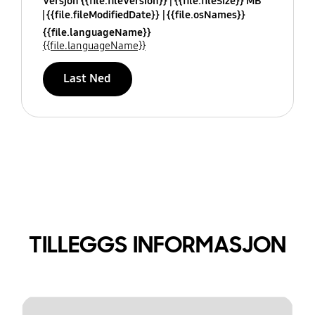
Versjon {{file.fileVersion}}
{{file.fileSize}} MB
{{file.fileModifiedDate}}
{{file.osNames}}
{{file.languageName}}
{{file.languageName}}
Last Ned
TILLEGGS INFORMASJON