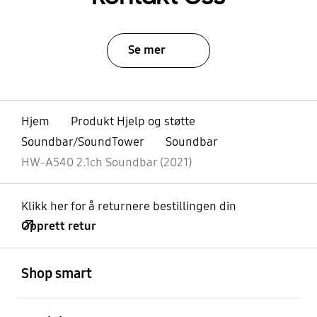
Se mer
Hjem
Produkt Hjelp og støtte
Soundbar/SoundTower
Soundbar
HW-A540 2.1ch Soundbar (2021)
Klikk her for å returnere bestillingen din
Opprett retur
Åpen
Footer Navigation
Shop smart
Åpen