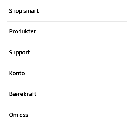
Åpen
Footer Navigation
Shop smart
Åpen
Produkter
Åpen
Support
Åpen
Konto
Åpen
Bærekraft
Åpen
Om oss