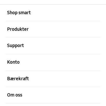
Åpen
Footer Navigation
Shop smart
Åpen
Produkter
Åpen
Support
Åpen
Konto
Åpen
Bærekraft
Åpen
Om oss