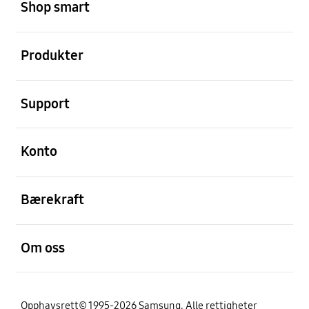
Shop smart
Åpen
Produkter
Åpen
Support
Åpen
Konto
Åpen
Bærekraft
Åpen
Om oss
Opphavsrett© 1995-2026 Samsung. Alle rettigheter