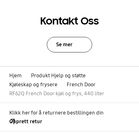
Kontakt Oss
Se mer
Hjem
Produkt Hjelp og støtte
Kjøleskap og frysere
French Door
RF62Q French Door kjøl og frys, 440 liter
Klikk her for å returnere bestillingen din
Opprett retur
Åpen
Footer Navigation