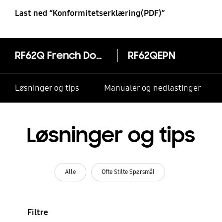
Last ned “Konformitetserklæring(PDF)”
RF62Q French Door kjøl og frys, 440 liter
RF62QEPN
Løsninger og tips
Manualer og nedlastinger
Løsninger og tips
Alle
Ofte Stilte Spørsmål
Filtre