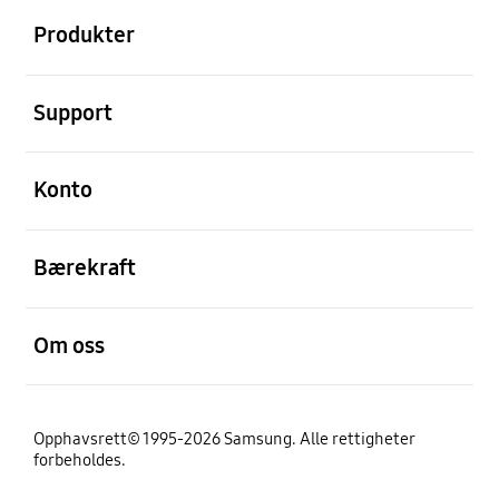
Produkter
Åpen
Support
Åpen
Konto
Åpen
Bærekraft
Åpen
Om oss
Opphavsrett© 1995-2026 Samsung. Alle rettigheter
forbeholdes.