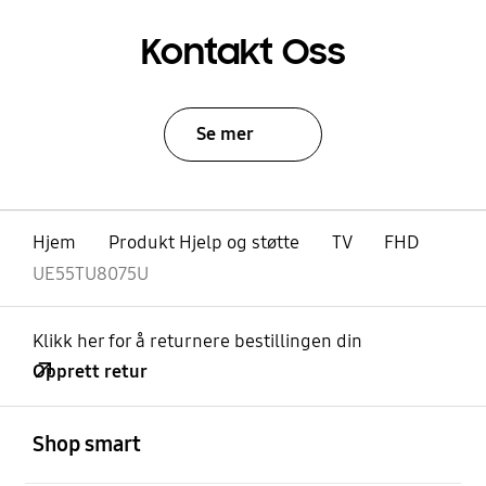
Kontakt Oss
Se mer
Hjem
Produkt Hjelp og støtte
TV
FHD
UE55TU8075U
Klikk her for å returnere bestillingen din
Opprett retur
Åpen
Footer Navigation
Shop smart
Åpen