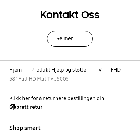
Kontakt Oss
Se mer
Hjem
Produkt Hjelp og støtte
TV
FHD
58" Full HD Flat TV J5005
Klikk her for å returnere bestillingen din
Opprett retur
Åpen
Footer Navigation
Shop smart
Åpen