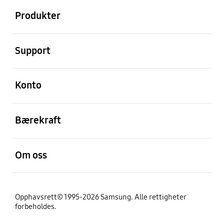
Produkter
Åpen
Support
Åpen
Konto
Åpen
Bærekraft
Åpen
Om oss
Opphavsrett© 1995-2026 Samsung. Alle rettigheter
forbeholdes.