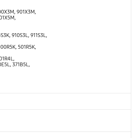
900X3M, 901X3M,
901X5M,
S3K, 910S3L, 911S3L,
500R5K, 501R5K,
01R4L,
0E5L, 371B5L,