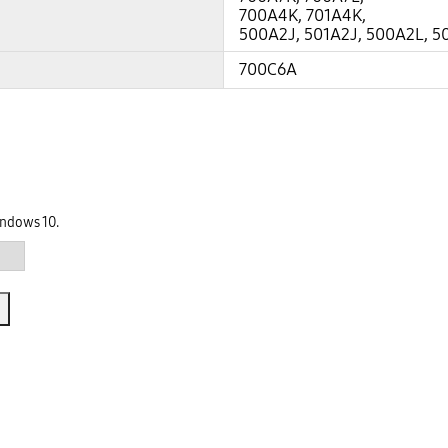
700A4K, 701A4K,
500A2J, 501A2J, 500A2L, 5
700C6A
indows 10.