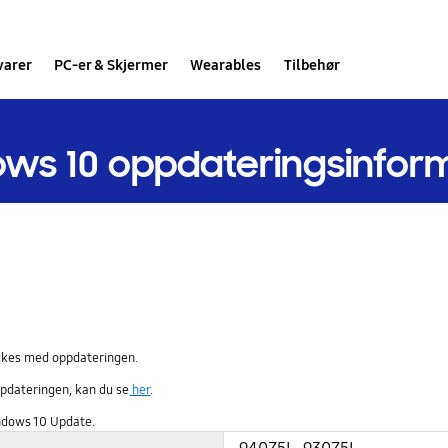
varer
PC-er & Skjermer
Wearables
Tilbehør
ws 10 oppdateringsinfor
brukes med oppdateringen.
pdateringen, kan du se
her
.
indows 10 Update.