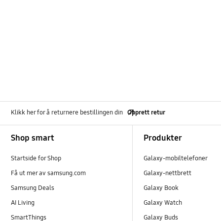
Klikk her for å returnere bestillingen din
Opprett retur
Footer Navigation
Shop smart
Produkter
Startside for Shop
Galaxy-mobiltelefoner
Få ut mer av samsung.com
Galaxy-nettbrett
Samsung Deals
Galaxy Book
AI Living
Galaxy Watch
SmartThings
Galaxy Buds