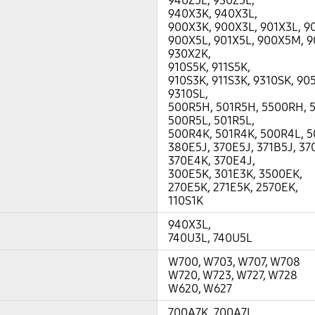
940Z5L, 930Z5L,
940X3K, 940X3L,
900X3K, 900X3L, 901X3L, 
900X5L, 901X5L, 900X5M, 
930X2K,
910S5K, 911S5K,
910S3K, 911S3K, 9310SK, 905
9310SL,
500R5H, 501R5H, 5500RH, 
500R5L, 501R5L,
500R4K, 501R4K, 500R4L, 5
380E5J, 370E5J, 371B5J, 37
370E4K, 370E4J,
300E5K, 301E3K, 3500EK,
270E5K, 271E5K, 2570EK,
110S1K
940X3L,
740U3L, 740U5L
W700, W703, W707, W708
W720, W723, W727, W728
W620, W627
700A7K, 700A7L,