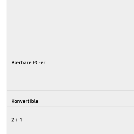
Bærbare PC-er
Konvertible
2-i-1