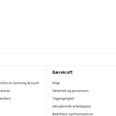
Bærekraft
prette en Samsung Account
Miljø
ewards
Sikkerhet og personvern
embers
Tilgjengelighet
r
Inkluderende arbeidsplass
Bedriftens samfunnsansvar