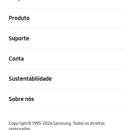
abrir
Produto
abrir
Suporte
abrir
Conta
abrir
Sustentabilidade
abrir
Sobre nós
Copyright© 1995-2026 Samsung. Todos os direitos
reservados.