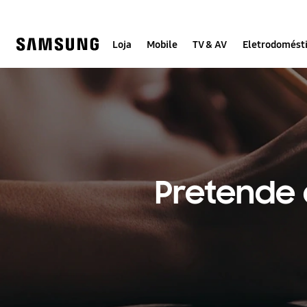
Skip
Skip
to
to
content
accessibility
help
Loja
Mobile
TV & AV
Eletrodomést
Pretende