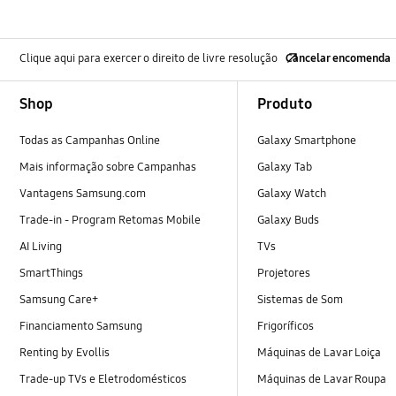
Clique aqui para exercer o direito de livre resolução
Cancelar encomenda
Footer Navigation
Shop
Produto
Todas as Campanhas Online
Galaxy Smartphone
Mais informação sobre Campanhas
Galaxy Tab
Vantagens Samsung.com
Galaxy Watch
Trade-in - Program Retomas Mobile
Galaxy Buds
AI Living
TVs
SmartThings
Projetores
Samsung Care+
Sistemas de Som
Financiamento Samsung
Frigoríficos
Renting by Evollis
Máquinas de Lavar Loiça
Trade-up TVs e Eletrodomésticos
Máquinas de Lavar Roupa