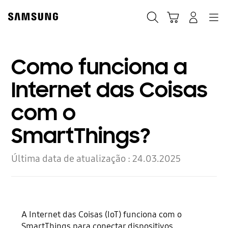
Skip
Skip
to
to
Pesquisar
Carrinho
Navigation
Iniciar sessão
content
accessibility
help
Como funciona a
Internet das Coisas
com o
SmartThings?
Última data de atualização :
24.03.2025
A Internet das Coisas (IoT) funciona com o
SmartThings para conectar dispositivos