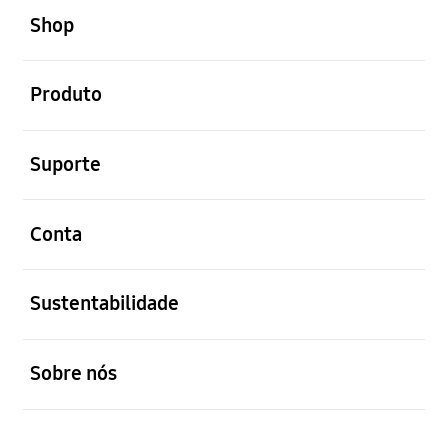
Shop
abrir
Produto
abrir
Suporte
abrir
Conta
abrir
Sustentabilidade
abrir
Sobre nós