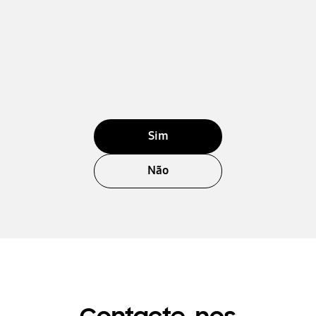
Sim
Não