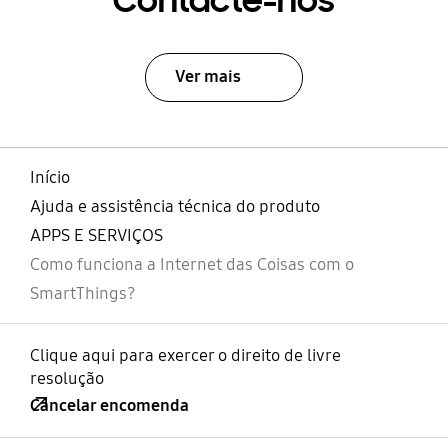
Contacte-nos
Ver mais
Início
Ajuda e assistência técnica do produto
APPS E SERVIÇOS
Como funciona a Internet das Coisas com o
SmartThings?
Clique aqui para exercer o direito de livre
resolução
Cancelar encomenda
abrir
Footer Navigation