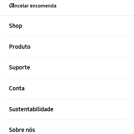
Cancelar encomenda
abrir
Footer Navigation
Shop
abrir
Produto
abrir
Suporte
abrir
Conta
abrir
Sustentabilidade
abrir
Sobre nós