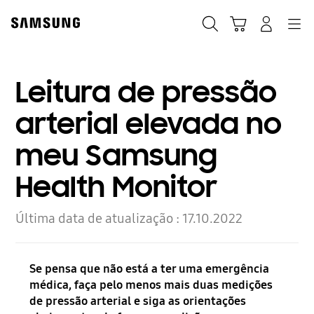
Skip
Skip
to
to
Pesquisar
Carrinho
Navigation
Iniciar sessão
content
accessibility
help
Leitura de pressão
arterial elevada no
meu Samsung
Health Monitor
Última data de atualização :
17.10.2022
Se pensa que não está a ter uma emergência
médica, faça pelo menos mais duas medições
de pressão arterial e siga as orientações