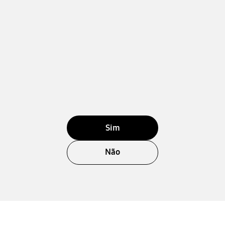
Sim
Não